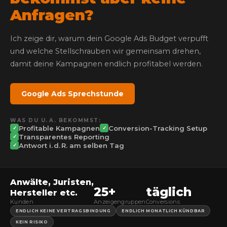
Anfragen?
Ich zeige dir, warum dein Google Ads Budget verpufft
und welche Stellschrauben wir gemeinsam drehen,
damit deine Kampagnen endlich profitabel werden.
Google Ads Sprechstunde
WAS DU U. A. BEKOMMST:
Profitable Kampagnen
Conversion-Tracking Setup
✓
✓
Transparentes Reporting
✓
Antwort i. d. R. am selben Tag
✓
Anwälte, Juristen,
25+
täglich
Hersteller etc.
Kunden
Anzeigengruppen
Conversions
ENDLICH KEINE VERTRAGSBINDUNG
ENDLICH MONATLICH KÜNDBAR
KEIN RISIKO