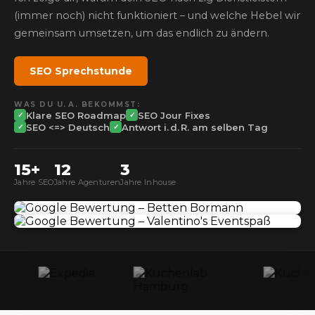
(immer noch) nicht funktioniert – und welche Hebel wir
gemeinsam umsetzen, um das endlich zu ändern.
SEO Sprechstunde
WAS DU U. A. BEKOMMST:
Klare SEO Roadmap
SEO Jour Fixes
✓
✓
SEO <=> Deutsch
Antwort i. d. R. am selben Tag
✓
✓
15+
12
3
Jahre SEO
Jahre Agenturen
Jahre Inhouse