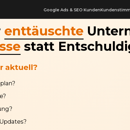
Google Ads & SEO Kunden
Kundenstim
r
enttäuschte
Unter
sse
statt Entschuld
 aktuell?
rplan?
se?
ung?
-Updates?