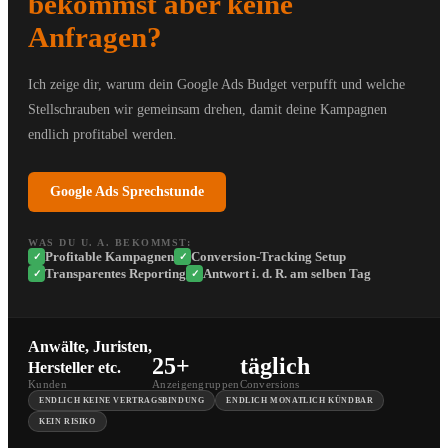
bekommst aber keine
Anfragen?
Ich zeige dir, warum dein Google Ads Budget verpufft und welche
Stellschrauben wir gemeinsam drehen, damit deine Kampagnen
endlich profitabel werden.
Google Ads Sprechstunde
WAS DU U. A. BEKOMMST:
Profitable Kampagnen
Conversion-Tracking Setup
✓
✓
Transparentes Reporting
Antwort i. d. R. am selben Tag
✓
✓
Anwälte, Juristen,
25+
täglich
Hersteller etc.
Kunden
Anzeigengruppen
Conversions
ENDLICH KEINE VERTRAGSBINDUNG
ENDLICH MONATLICH KÜNDBAR
KEIN RISIKO