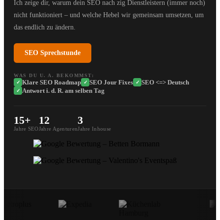
Ich zeige dir, warum dein SEO nach zig Dienstleistern (immer noch)
nicht funktioniert – und welche Hebel wir gemeinsam umsetzen, um
das endlich zu ändern.
SEO Sprechstunde
WAS DU U. A. BEKOMMST:
Klare SEO Roadmap
SEO Jour Fixes
SEO <=> Deutsch
✓
✓
✓
Antwort i. d. R. am selben Tag
✓
15+
12
3
Jahre SEO
Jahre Agenturen
Jahre Inhouse