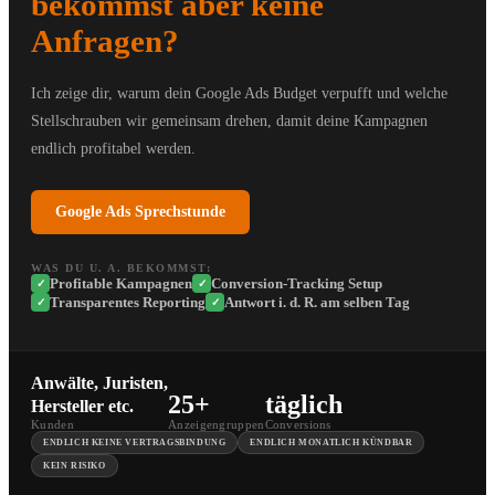
bekommst aber keine
Anfragen?
Ich zeige dir, warum dein Google Ads Budget verpufft und welche
Stellschrauben wir gemeinsam drehen, damit deine Kampagnen
endlich profitabel werden.
Google Ads Sprechstunde
WAS DU U. A. BEKOMMST:
Profitable Kampagnen
Conversion-Tracking Setup
✓
✓
Transparentes Reporting
Antwort i. d. R. am selben Tag
✓
✓
Anwälte, Juristen,
25+
täglich
Hersteller etc.
Kunden
Anzeigengruppen
Conversions
ENDLICH KEINE VERTRAGSBINDUNG
ENDLICH MONATLICH KÜNDBAR
KEIN RISIKO