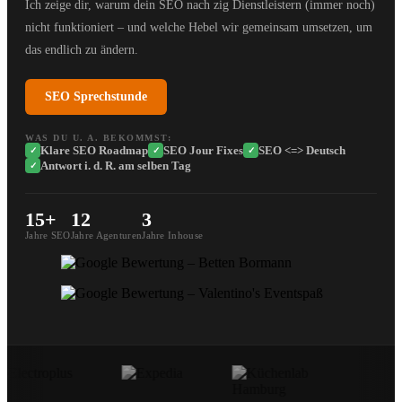
Ich zeige dir, warum dein SEO nach zig Dienstleistern (immer noch)
nicht funktioniert – und welche Hebel wir gemeinsam umsetzen, um
das endlich zu ändern.
SEO Sprechstunde
WAS DU U. A. BEKOMMST:
Klare SEO Roadmap
SEO Jour Fixes
SEO <=> Deutsch
✓
✓
✓
Antwort i. d. R. am selben Tag
✓
15+
12
3
Jahre SEO
Jahre Agenturen
Jahre Inhouse